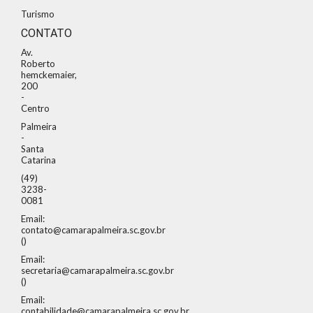
Turismo
CONTATO
Av.
Roberto
hemckemaier,
200
-
Centro
Palmeira
-
Santa
Catarina
(49)
3238-
0081
Email:
contato@camarapalmeira.sc.gov.br
()
Email:
secretaria@camarapalmeira.sc.gov.br
()
Email:
contabilidade@camarapalmeira.sc.gov.br