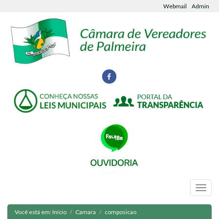
Webmail
Admin
Ouvidoria
Você está em:
Início
Camara
composicao