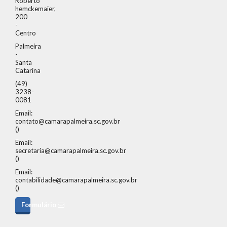
Roberto
hemckemaier,
200
-
Centro
Palmeira
-
Santa
Catarina
(49)
3238-
0081
Email:
contato@camarapalmeira.sc.gov.br
()
Email:
secretaria@camarapalmeira.sc.gov.br
()
Email:
contabilidade@camarapalmeira.sc.gov.br
()
Formulário