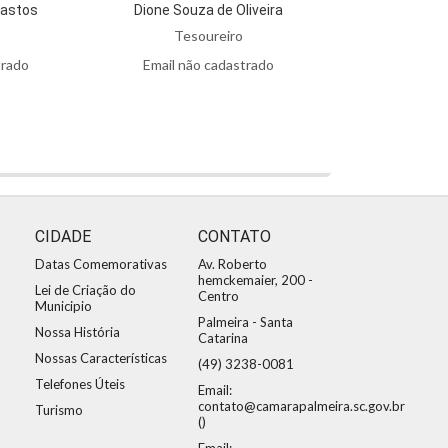
Bastos
Dione Souza de Oliveira
Tesoureiro
trado
Email não cadastrado
CIDADE
CONTATO
Datas Comemorativas
Av. Roberto
hemckemaier, 200 -
Lei de Criação do
Centro
Municipio
Palmeira - Santa
Nossa História
Catarina
Nossas Características
(49) 3238-0081
Telefones Úteis
Email:
contato@camarapalmeira.sc.gov.br
Turismo
()