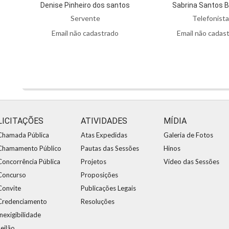
Denise Pinheiro dos santos
Sabrina Santos 
Servente
Telefonista
Email não cadastrado
Email não cadas
LICITAÇÕES
ATIVIDADES
MÍDIA
Chamada Pública
Atas Expedidas
Galeria de Fotos
Chamamento Público
Pautas das Sessões
Hinos
Concorrência Pública
Projetos
Vídeo das Sessões
Concurso
Proposições
Convite
Publicações Legais
Credenciamento
Resoluções
Inexigibilidade
Leilão