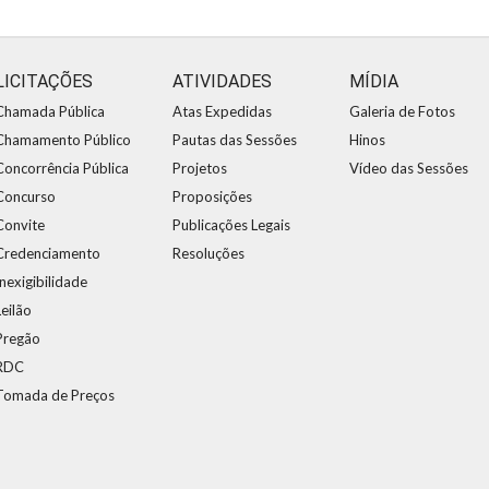
LICITAÇÕES
ATIVIDADES
MÍDIA
Chamada Pública
Atas Expedidas
Galeria de Fotos
Chamamento Público
Pautas das Sessões
Hinos
Concorrência Pública
Projetos
Vídeo das Sessões
Concurso
Proposições
Convite
Publicações Legais
Credenciamento
Resoluções
Inexigibilidade
Leilão
Pregão
RDC
Tomada de Preços