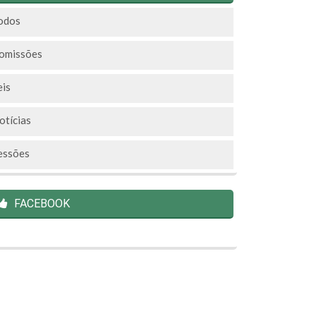
odos
omissões
eis
otícias
essões
FACEBOOK