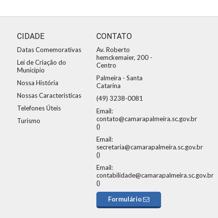
CIDADE
CONTATO
Datas Comemorativas
Av. Roberto
hemckemaier, 200 -
Lei de Criação do
Centro
Municipio
Palmeira - Santa
Nossa História
Catarina
Nossas Características
(49) 3238-0081
Telefones Úteis
Email:
contato@camarapalmeira.sc.gov.br
Turismo
()
Email:
secretaria@camarapalmeira.sc.gov.br
()
Email:
contabilidade@camarapalmeira.sc.gov.br
()
Formulário