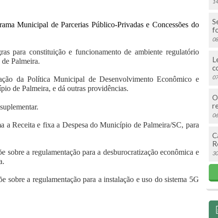
14
S
rama Municipal de Parcerias Público-Privadas e Concessões do
f
08
ras para constituição e funcionamento de ambiente regulatório
L
 de Palmeira.
c
07
iação da Política Municipal de Desenvolvimento Econômico e
io de Palmeira, e dá outras providências.
O
r
 suplementar.
06
a a Receita e fixa a Despesa do Município de Palmeira/SC, para
C
R
e sobre a regulamentação para a desburocratização econômica e
30
a.
e sobre a regulamentação para a instalação e uso do sistema 5G