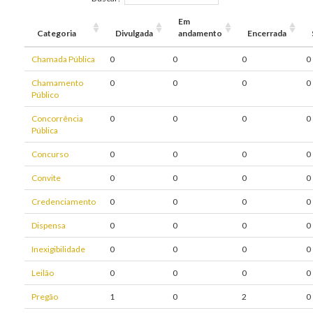
Em
Categoria
Divulgada
andamento
Encerrada
Chamada Pública
0
0
0
0
Chamamento
0
0
0
0
Público
Concorrência
0
0
0
0
Pública
Concurso
0
0
0
0
Convite
0
0
0
0
Credenciamento
0
0
0
0
Dispensa
0
0
0
0
Inexigibilidade
0
0
0
0
Leilão
0
0
0
0
Pregão
1
0
2
0