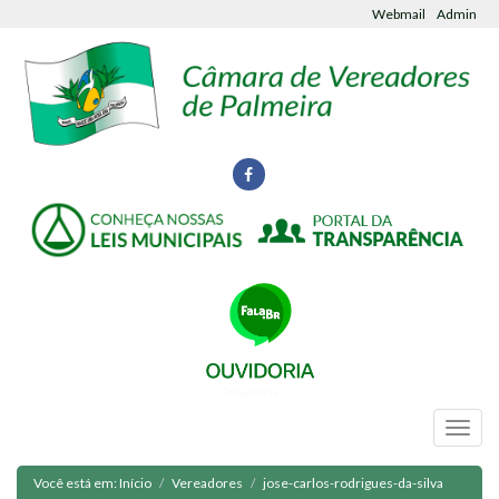
Webmail
Admin
Ouvidoria
Você está em:
Início
Vereadores
jose-carlos-rodrigues-da-silva