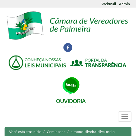
Webmail
Admin
Ouvidoria
Você está em:
Início
Comissoes
simone-silveira-silva-melo