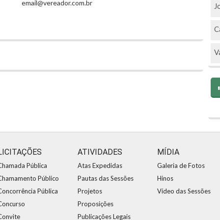
email@vereador.com.br
J
C
V
LICITAÇÕES
ATIVIDADES
MÍDIA
Chamada Pública
Atas Expedidas
Galeria de Fotos
Chamamento Público
Pautas das Sessões
Hinos
Concorrência Pública
Projetos
Vídeo das Sessões
Concurso
Proposições
Convite
Publicações Legais