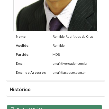
Nome:
Romildo Rodrigues da Cruz
Apelido:
Romildo
Partido:
MDB
Email:
email@vereador.com.br
Email do Assessor:
email@acessor.com.br
Histórico