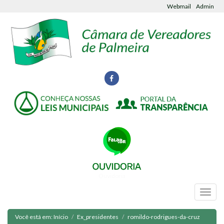
Webmail
Admin
Ouvidoria
Você está em:
Início
Ex_presidentes
romildo-rodrigues-da-cruz