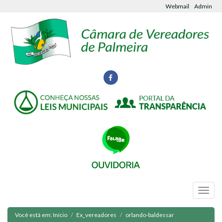
Webmail
Admin
Ouvidoria
Você está em:
Início
Ex_vereadores
orlando-baldessar